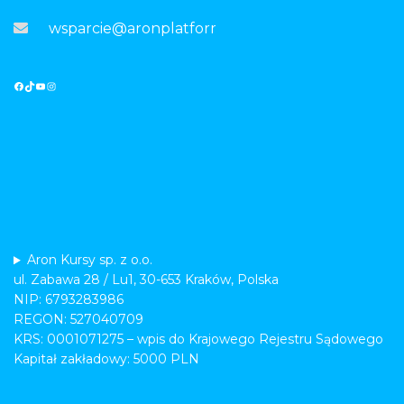
wsparcie@aronplatforma.pl
Aron Kursy sp. z o.o.
ul. Zabawa 28 / Lu1, 30-653 Kraków, Polska
NIP: 6793283986
REGON: 527040709
KRS: 0001071275 – wpis do Krajowego Rejestru Sądowego
Kapitał zakładowy: 5000 PLN