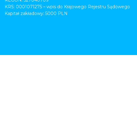
REGON: 527040709
KRS: 0001071275 – wpis do Krajowego Rejestru Sądowego
Kapitał zakładowy: 5000 PLN