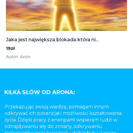
Jaka jest największa blokada która ni...
19zł
Autor: Aron
KILKA SŁÓW OD ARONA:
Przekazując swoją wiedzę, pomagam innym
odkrywać ich potencjał i możliwości kształtowania
życia. Dzięki pracy z energiami wspieram ludzi w
odnajdywaniu siły do zmiany, odkrywaniu
potencjałów oraz tworzeniu dobrobytu. Łącząc