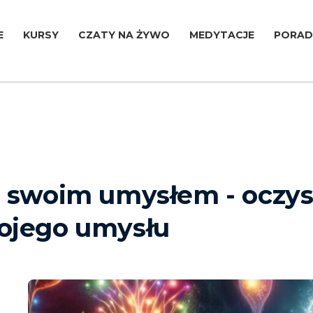
E
KURSY
CZATY NA ŻYWO
MEDYTACJE
PORAD
 swoim umysłem - oczysz
ojego umysłu