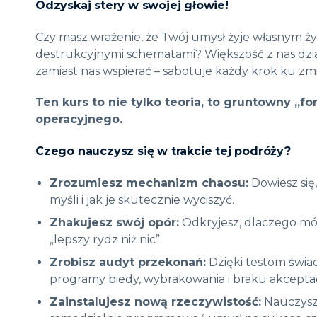
Odzyskaj stery w swojej głowie!
Czy masz wrażenie, że Twój umysł żyje własnym życ
destrukcyjnymi schematami? Większość z nas dzi
zamiast nas wspierać – sabotuje każdy krok ku zmi
Ten kurs to nie tylko teoria, to gruntowny 
operacyjnego.
Czego nauczysz się w trakcie tej podróży?
Zrozumiesz mechanizm chaosu:
Dowiesz się
myśli i jak je skutecznie wyciszyć.
Zhakujesz swój opór:
Odkryjesz, dlaczego móz
„lepszy rydz niż nic”.
Zrobisz audyt przekonań:
Dzięki testom świad
programy biedy, wybrakowania i braku akceptac
Zainstalujesz nową rzeczywistość:
Nauczysz 