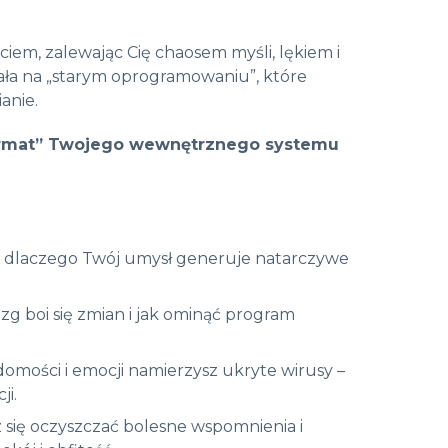
iem, zalewając Cię chaosem myśli, lękiem i
ała na „starym oprogramowaniu”, które
anie.
„format” Twojego wewnętrznego systemu
, dlaczego Twój umysł generuje natarczywe
g boi się zmian i jak ominąć program
omości i emocji namierzysz ukryte wirusy –
ji.
się oczyszczać bolesne wspomnienia i