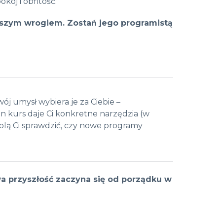
ój i obfitość.
kszym wrogiem. Zostań jego programistą
wój umysł wybiera je za Ciebie –
en kurs daje Ci konkretne narzędzia (w
wolą Ci sprawdzić, czy nowe programy
 przyszłość zaczyna się od porządku w