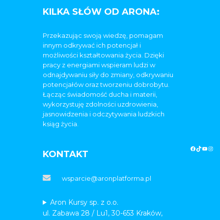
KILKA SŁÓW OD ARONA:
Przekazując swoją wiedzę, pomagam
innym odkrywać ich potencjał i
możliwości kształtowania życia. Dzięki
pracy z energiami wspieram ludzi w
odnajdywaniu siły do zmiany, odkrywaniu
potencjałów oraz tworzeniu dobrobytu.
Łącząc świadomość ducha i materii,
wykorzystuję zdolności uzdrowienia,
jasnowidzenia i odczytywania ludzkich
ksiąg życia.
KONTAKT
wsparcie@aronplatforma.pl
Aron Kursy sp. z o.o.
ul. Zabawa 28 / Lu1, 30-653 Kraków,