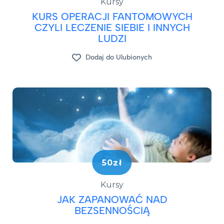
Kursy
KURS OPERACJI FANTOMOWYCH
CZYLI LECZENIE SIEBIE I INNYCH
LUDZI
Dodaj do Ulubionych
50zł
Kursy
JAK ZAPANOWAĆ NAD
BEZSENNOŚCIĄ