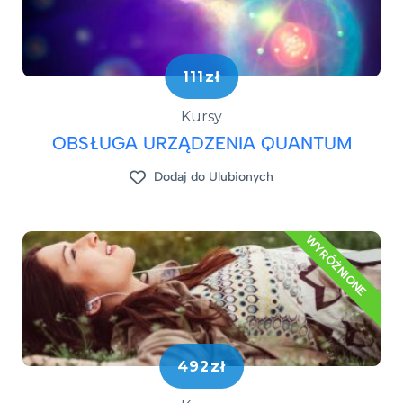
111zł
Kursy
OBSŁUGA URZĄDZENIA QUANTUM
Dodaj do Ulubionych
WYRÓŻNIONE
492zł