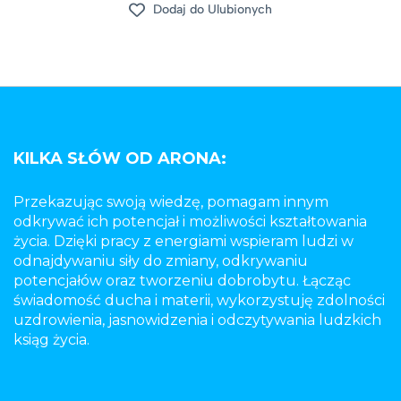
Dodaj do Ulubionych
KILKA SŁÓW OD ARONA:
Przekazując swoją wiedzę, pomagam innym
odkrywać ich potencjał i możliwości kształtowania
życia. Dzięki pracy z energiami wspieram ludzi w
odnajdywaniu siły do zmiany, odkrywaniu
potencjałów oraz tworzeniu dobrobytu. Łącząc
świadomość ducha i materii, wykorzystuję zdolności
uzdrowienia, jasnowidzenia i odczytywania ludzkich
ksiąg życia.