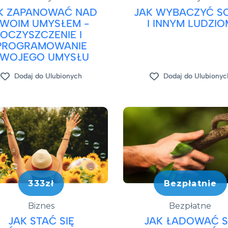
K ZAPANOWAĆ NAD
JAK WYBACZYĆ SO
WOIM UMYSŁEM -
I INNYM LUDZIO
OCZYSZCZENIE I
PROGRAMOWANIE
SWOJEGO UMYSŁU
Dodaj do Ulubionych
Dodaj do Ulubionyc
333zł
Bezpłatnie
Biznes
Bezpłatne
JAK STAĆ SIĘ
JAK ŁADOWAĆ SI