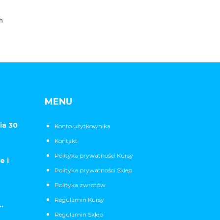
h
MENU
ia 30
Konto użytkownika
Kontakt
Polityka prywatności Kursy
e i
Polityka prywatności Sklep
Polityka zwrotów
Regulamin Kursy
.
Regulamin Sklep