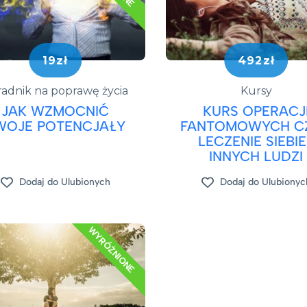
19zł
492zł
adnik na poprawę życia
Kursy
JAK WZMOCNIĆ
KURS OPERACJ
WOJE POTENCJAŁY
FANTOMOWYCH CZ
LECZENIE SIEBIE
INNYCH LUDZI
Dodaj do Ulubionych
Dodaj do Ulubionyc
WYRÓŻNIONE