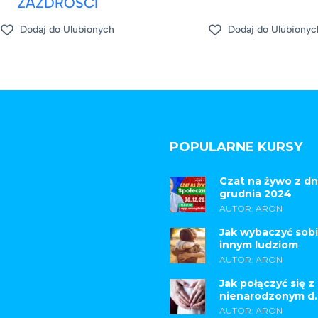
ZAZDROŚCI
Dodaj do Ulubionych
Dodaj do Ulubionyc
POPULARNE KURSY
Czat na żywo z dn
grudnia 2024
AUTOR: ARON
Jak wybaczyć sobi
innym ludziom
AUTOR: ARON
Jak połączyć się z
nienarodzonym d..
AUTOR: ARON