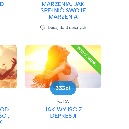
OD
MARZENIA. JAK
SPEŁNIĆ SWOJE
MARZENIA
h
Dodaj do Ulubionych
WYRÓŻNIONE
333zł
Kursy
 OD
JAK WYJŚĆ Z
CI,
DEPRESJI​
K
Ą