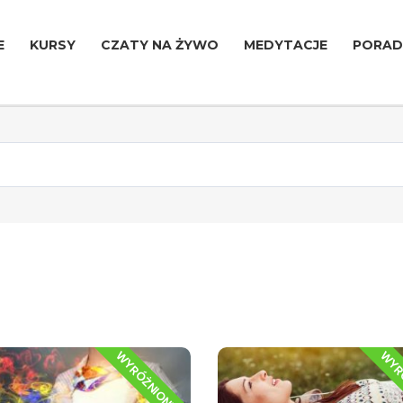
E
KURSY
CZATY NA ŻYWO
MEDYTACJE
PORAD
WYRÓŻNIONE
WYR