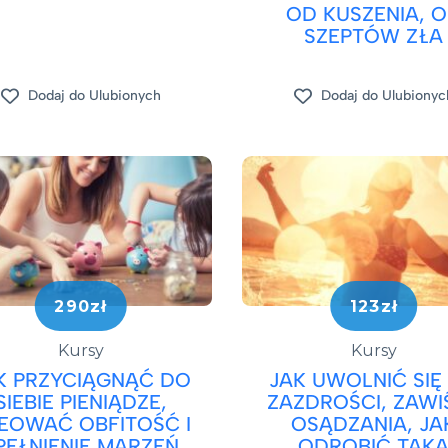
OD KUSZENIA, 
SZEPTÓW ZŁA
Dodaj do Ulubionych
Dodaj do Ulubionyc
290zł
123zł
Kursy
Kursy
K PRZYCIĄGNĄĆ DO
JAK UWOLNIĆ SIĘ
SIEBIE PIENIĄDZE,
ZAZDROŚCI, ZAWIŚ
EOWAĆ OBFITOŚĆ I
OSĄDZANIA, JA
PEŁNIENIE MARZEŃ
ODROBIĆ TAK