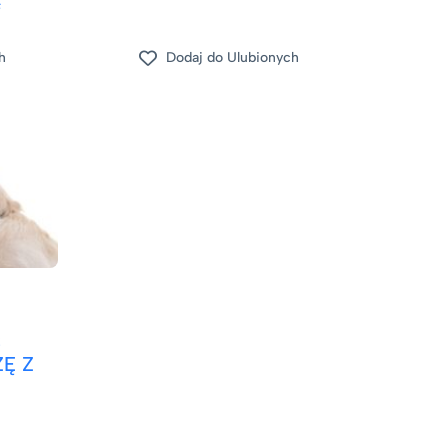
h
Dodaj do Ulubionych
Ć
ZĘ Z
M