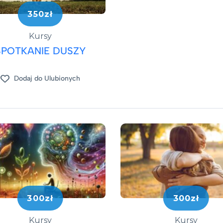
350zł
Kursy
SPOTKANIE DUSZY
Dodaj do Ulubionych
300zł
300zł
Kursy
Kursy