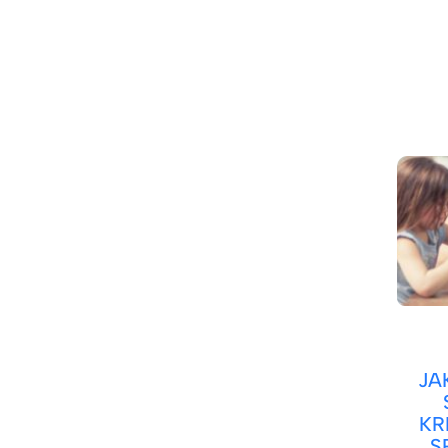
JA
KR
S