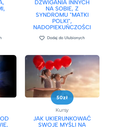
A,
DŹWIGANIA INNYCH
I,
NA SOBIE, Z
SYNDROMU "MATKI
POLKI",
NADOPIEKUŃCZOŚCI
h
Dodaj do Ulubionych
50zł
Kursy
 OD
JAK UKIERUNKOWAĆ
IE,
SWOJE MYŚLI NA