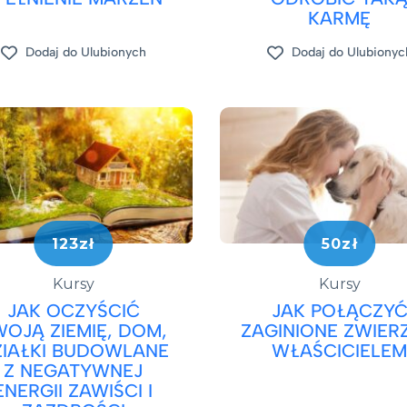
KARMĘ
Dodaj do Ulubionych
Dodaj do Ulubionyc
123zł
50zł
Kursy
Kursy
JAK OCZYŚCIĆ
JAK POŁĄCZY
WOJĄ ZIEMIĘ, DOM,
ZAGINIONE ZWIER
ZIAŁKI BUDOWLANE
WŁAŚCICIELE
Z NEGATYWNEJ
ENERGII ZAWIŚCI I