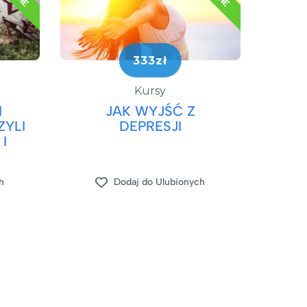
333zł
Kursy
I
JAK WYJŚĆ Z
YLI
DEPRESJI​
 I
h
Dodaj do Ulubionych