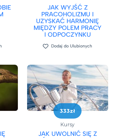
BIE
JAK WYJŚĆ Z
M
PRACOHOLIZMU I
UZYSKAĆ HARMONIĘ
MIĘDZY POLEM PRACY
I ODPOCZYNKU
h
Dodaj do Ulubionych
333zł
Kursy
Ę
JAK UWOLNIĆ SIĘ Z