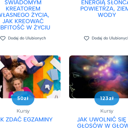
ŚWIADOMYM
ENERGIĄ SŁOŃC
KREATOREM
POWIETRZA, ZIEM
WŁASNEGO ŻYCIA,
WODY
JAK KREOWAĆ
BFITOŚĆ W ŻYCIU
Dodaj do Ulubionych
Dodaj do Ulubionyc
50zł
123zł
Kursy
Kursy
AK ZDAĆ EGZAMINY
JAK UWOLNIĆ SIĘ
GŁOSÓW W GŁOW