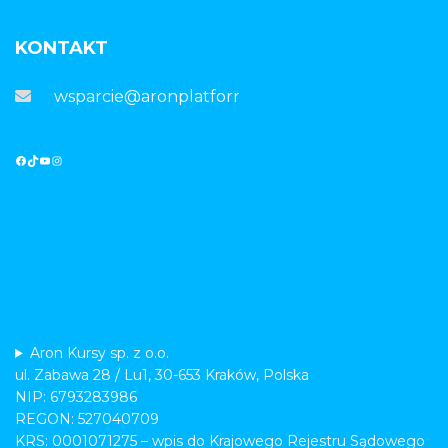
KONTAKT
wsparcie@aronplatforma.pl
Aron Kursy sp. z o.o.
ul. Zabawa 28 / Lu1, 30-653 Kraków, Polska
NIP: 6793283986
REGON: 527040709
KRS: 0001071275 – wpis do Krajowego Rejestru Sądowego