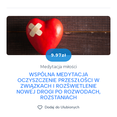
9.97zł
Medytacja miłości
WSPÓLNA MEDYTACJA
OCZYSZCZENIE PRZESZŁOŚCI W
ZWIĄZKACH I ROZŚWIETLENIE
NOWEJ DROGI PO ROZWODACH,
ROZSTANIACH
Dodaj do Ulubionych