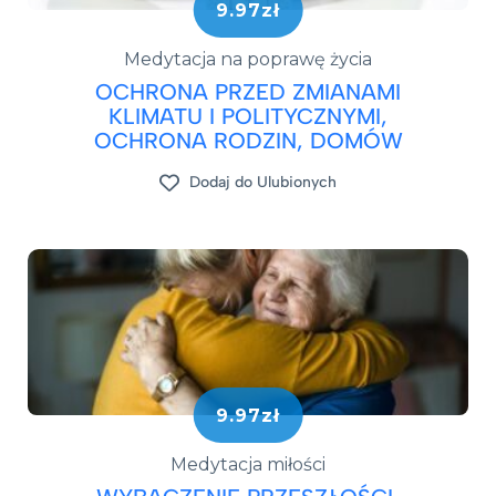
9.97zł
Medytacja na poprawę życia
OCHRONA PRZED ZMIANAMI
KLIMATU I POLITYCZNYMI,
OCHRONA RODZIN, DOMÓW
Dodaj do Ulubionych
9.97zł
Medytacja miłości