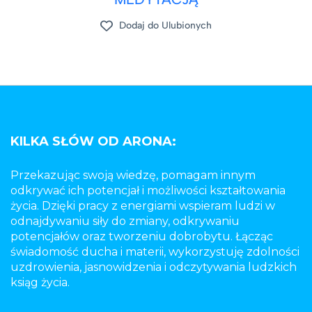
Dodaj do Ulubionych
KILKA SŁÓW OD ARONA:
Przekazując swoją wiedzę, pomagam innym
odkrywać ich potencjał i możliwości kształtowania
życia. Dzięki pracy z energiami wspieram ludzi w
odnajdywaniu siły do zmiany, odkrywaniu
potencjałów oraz tworzeniu dobrobytu. Łącząc
świadomość ducha i materii, wykorzystuję zdolności
uzdrowienia, jasnowidzenia i odczytywania ludzkich
ksiąg życia.