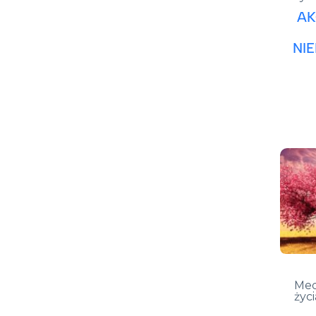
AK
NI
Med
życi