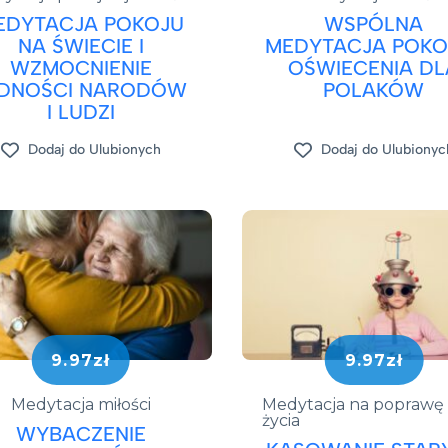
EDYTACJA POKOJU
WSPÓLNA
NA ŚWIECIE I
MEDYTACJA POKOJ
WZMOCNIENIE
OŚWIECENIA DL
EDNOŚCI NARODÓW
POLAKÓW
I LUDZI
Dodaj do Ulubionych
Dodaj do Ulubionyc
9.97zł
9.97zł
Medytacja miłości
Medytacja na poprawę
życia
WYBACZENIE