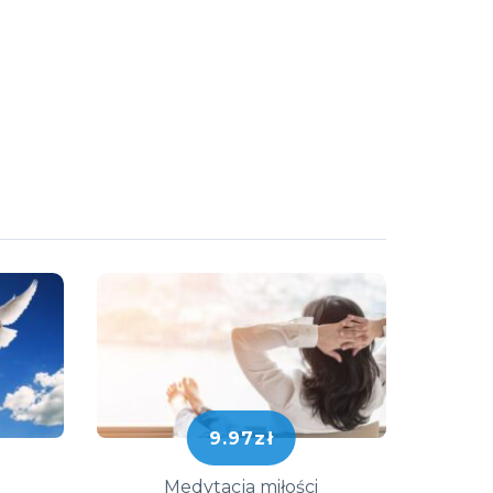
9.97zł
Medytacja miłości