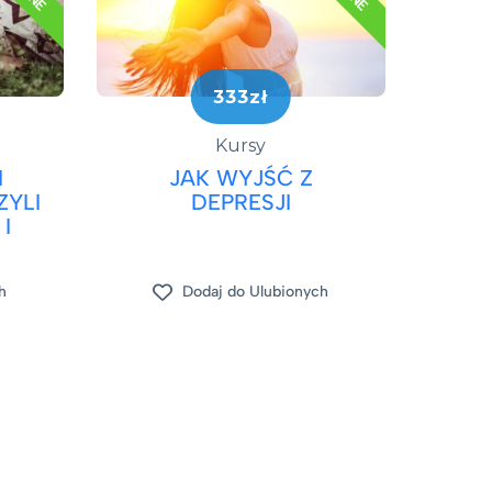
333zł
Kursy
I
JAK WYJŚĆ Z
YLI
DEPRESJI​
 I
h
Dodaj do Ulubionych