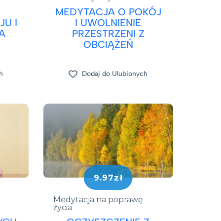
MEDYTACJA O POKÓJ
U I
I UWOLNIENIE
A
PRZESTRZENI Z
OBCIĄŻEŃ
h
Dodaj do Ulubionych
9.97zł
Medytacja na poprawę
życia