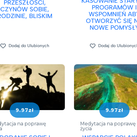
KASOWANIE STAR
PRZESZŁOŚCI,
PROGRAMÓW I
CZYNÓW SOBIE,
WSPOMNIEŃ AB
RODZINIE, BLISKIM
OTWORZYĆ SIĘ 
NOWE POMYSŁ
Dodaj do Ulubionych
Dodaj do Ulubionyc
9.97zł
9.97zł
ytacja na poprawę
Medytacja na poprawę
a
życia