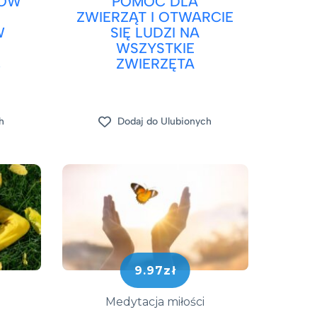
KÓW
POMOC DLA
ZWIERZĄT I OTWARCIE
W
SIĘ LUDZI NA
WSZYSTKIE
,
ZWIERZĘTA
h
Dodaj do Ulubionych
9.97zł
Medytacja miłości