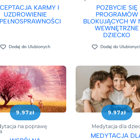
CEPTACJA KARMY I
POZBYCIE SIĘ
UZDROWIENIE
PROGRAMÓW
EPEŁNOSPRAWNOŚCI
BLOKUJĄCYCH W 
WEWNĘTRZNE
DZIECKO
Dodaj do Ulubionych
Dodaj do Ulubionyc
9.97zł
9.97zł
ytacja na poprawę
Medytacja dla dziec
a
MEDYTACJA DL