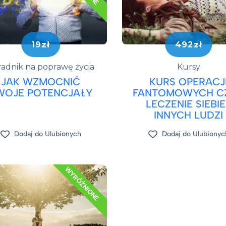
19zł
492zł
adnik na poprawę życia
Kursy
JAK WZMOCNIĆ
KURS OPERACJ
WOJE POTENCJAŁY
FANTOMOWYCH CZ
LECZENIE SIEBIE
INNYCH LUDZI
Dodaj do Ulubionych
Dodaj do Ulubionyc
WYRÓŻNIONE