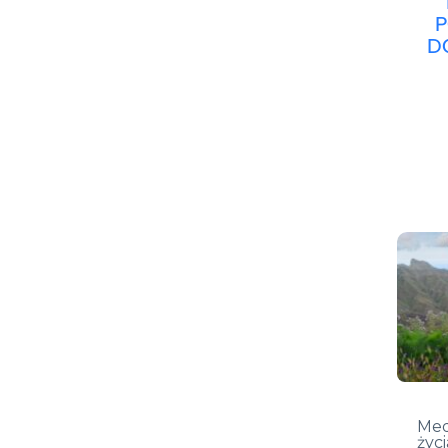
D
Med
życi