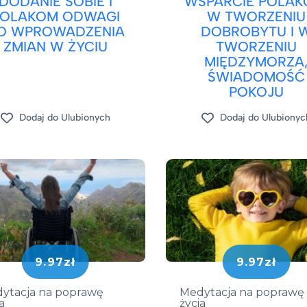
DODANIE SOBIE I
WSPARCIE POLA
POLAKOM ODWAGI
W TWORZENIU
O WPROWADZENIA
DOBROBYTU I 
ZMIAN W ŻYCIU
TWORZENIU
MIĘDZYMORZA
ŚWIADOMOŚĆ
POKOJU
Dodaj do Ulubionych
Dodaj do Ulubionyc
9.97zł
9.97zł
ytacja na poprawę
Medytacja na poprawę
a
życia