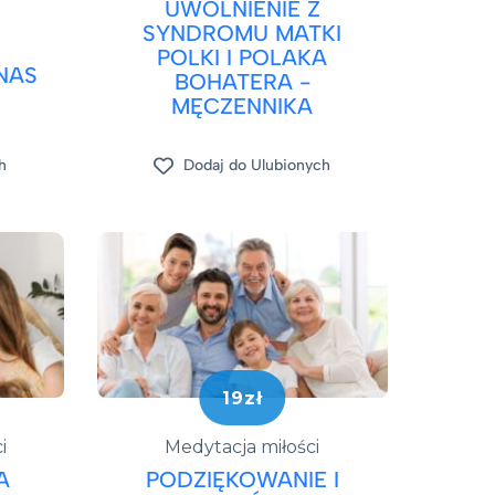
UWOLNIENIE Z
SYNDROMU MATKI
POLKI I POLAKA
NAS
BOHATERA -
MĘCZENNIKA
h
Dodaj do Ulubionych
19zł
i
Medytacja miłości
A
PODZIĘKOWANIE I