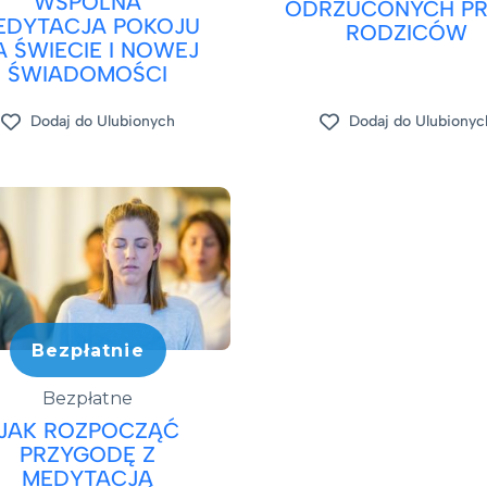
WSPÓLNA
ODRZUCONYCH PR
EDYTACJA POKOJU
RODZICÓW
A ŚWIECIE I NOWEJ
ŚWIADOMOŚCI
Dodaj do Ulubionych
Dodaj do Ulubionyc
Bezpłatnie
Bezpłatne
JAK ROZPOCZĄĆ
PRZYGODĘ Z
MEDYTACJĄ