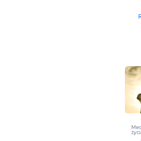
Med
życi