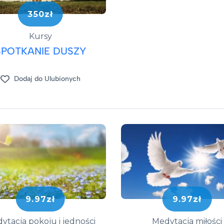
350zł
Kursy
SPOTKANIE DUSZY
Dodaj do Ulubionych
9.97zł
9.97zł
ytacja pokoju i jedności
Medytacja miłości