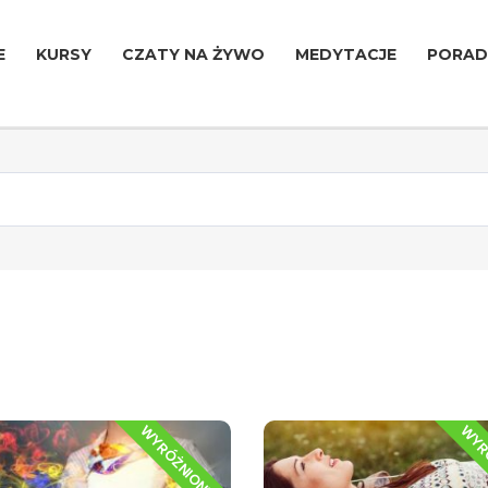
E
KURSY
CZATY NA ŻYWO
MEDYTACJE
PORAD
WYRÓŻNIONE
WYR