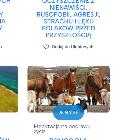
YCH
OCZYSZCZENIE Z
NIENAWIŚCI,
Y
RUSOFOBII, AGRESJI,
NA
STRACHU I LĘKU
Y
POLAKÓW PRZED
PRZYSZŁOŚCIĄ
h
Dodaj do Ulubionych
9.97zł
Medytacja na poprawę
życia