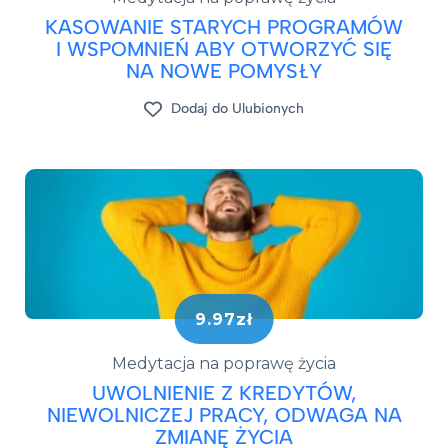
KASOWANIE STARYCH PROGRAMÓW
I WSPOMNIEŃ ABY OTWORZYĆ SIĘ
NA NOWE POMYSŁY
Dodaj do Ulubionych
9.97zł
Medytacja na poprawę życia
UWOLNIENIE Z KREDYTÓW,
NIEWOLNICZEJ PRACY, ODWAGA NA
ZMIANĘ ŻYCIA