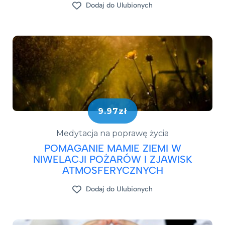
Dodaj do Ulubionych
9.97zł
Medytacja na poprawę życia
POMAGANIE MAMIE ZIEMI W
NIWELACJI POŻARÓW I ZJAWISK
ATMOSFERYCZNYCH
Dodaj do Ulubionych