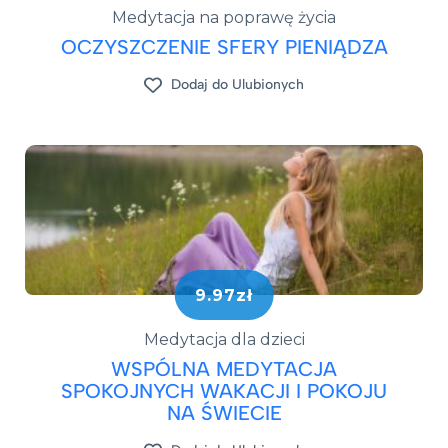
Medytacja na poprawę życia
OCZYSZCZENIE SFERY PIENIĄDZA
Dodaj do Ulubionych
9.97zł
Medytacja dla dzieci
WSPÓLNA MEDYTACJA
SPOKOJNYCH WAKACJI I POKOJU
BIOACTIVE B3 NADH STAR, 60 cps –
NA ŚWIECIE
zakupiony przez
Adam
z Polski