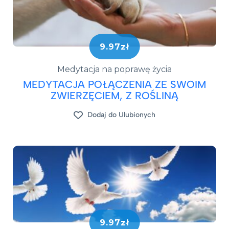
9.97zł
Medytacja na poprawę życia
MEDYTACJA POŁĄCZENIA ZE SWOIM
ZWIERZĘCIEM, Z ROŚLINĄ
Dodaj do Ulubionych
9.97zł