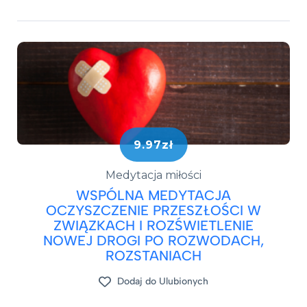
9.97zł
Medytacja miłości
WSPÓLNA MEDYTACJA
OCZYSZCZENIE PRZESZŁOŚCI W
ZWIĄZKACH I ROZŚWIETLENIE
NOWEJ DROGI PO ROZWODACH,
ROZSTANIACH
Dodaj do Ulubionych