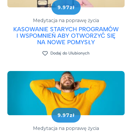
9.97zł
Medytacja na poprawę życia
KASOWANIE STARYCH PROGRAMÓW
I WSPOMNIEŃ ABY OTWORZYĆ SIĘ
NA NOWE POMYSŁY
Dodaj do Ulubionych
9.97zł
Medytacja na poprawę życia