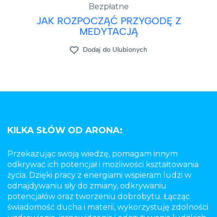
Bezpłatne
JAK ROZPOCZĄĆ PRZYGODĘ Z
MEDYTACJĄ
Dodaj do Ulubionych
KILKA SŁÓW OD ARONA:
Przekazując swoją wiedzę, pomagam innym
odkrywać ich potencjał i możliwości kształtowania
życia. Dzięki pracy z energiami wspieram ludzi w
odnajdywaniu siły do zmiany, odkrywaniu
potencjałów oraz tworzeniu dobrobytu. Łącząc
świadomość ducha i materii, wykorzystuję zdolności