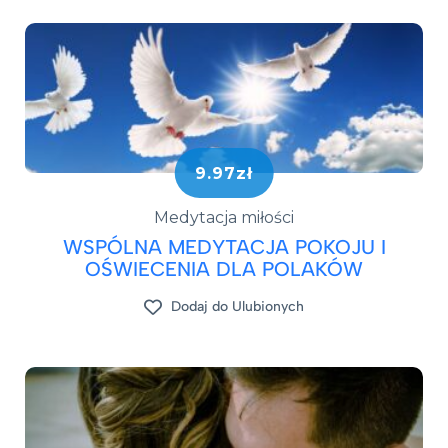
9.97zł
Medytacja miłości
WSPÓLNA MEDYTACJA POKOJU I
OŚWIECENIA DLA POLAKÓW
Dodaj do Ulubionych