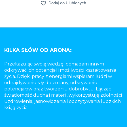
Dodaj do Ulubionych
KILKA SŁÓW OD ARONA:
Przekazując swoją wiedzę, pomagam innym
odkrywać ich potencjał i możliwości kształtowania
życia. Dzięki pracy z energiami wspieram ludzi w
odnajdywaniu siły do zmiany, odkrywaniu
potencjałów oraz tworzeniu dobrobytu. Łącząc
świadomość ducha i materii, wykorzystuję zdolności
uzdrowienia, jasnowidzenia i odczytywania ludzkich
ksiąg życia.