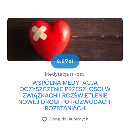
9.97zł
Medytacja miłości
WSPÓLNA MEDYTACJA
OCZYSZCZENIE PRZESZŁOŚCI W
ZWIĄZKACH I ROZŚWIETLENIE
NOWEJ DROGI PO ROZWODACH,
ROZSTANIACH
Dodaj do Ulubionych