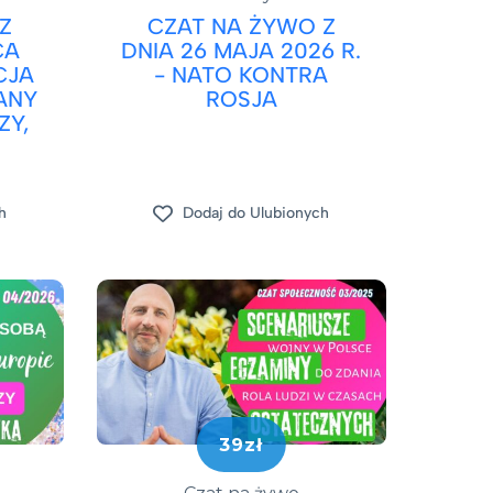
Z
CZAT NA ŻYWO Z
CA
DNIA 26 MAJA 2026 R.
CJA
- NATO KONTRA
ANY
ROSJA
ZY,
h
Dodaj do Ulubionych
39zł