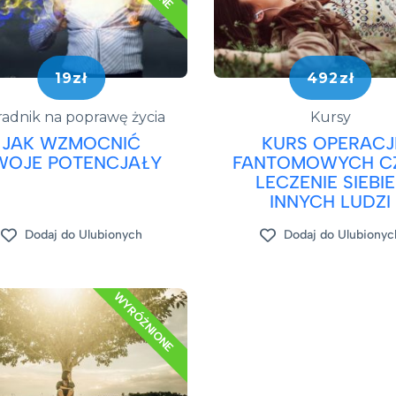
19zł
492zł
adnik na poprawę życia
Kursy
JAK WZMOCNIĆ
KURS OPERACJ
WOJE POTENCJAŁY
FANTOMOWYCH CZ
LECZENIE SIEBIE
INNYCH LUDZI
Dodaj do Ulubionych
Dodaj do Ulubionyc
WYRÓŻNIONE