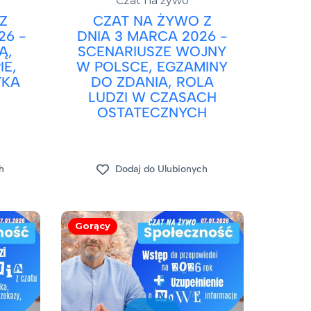
Czat na żywo
Z
CZAT NA ŻYWO Z
26 -
DNIA 3 MARCA 2026 -
Ą,
SCENARIUSZE WOJNY
E,
W POLSCE, EGZAMINY
YKA
DO ZDANIA, ROLA
LUDZI W CZASACH
OSTATECZNYCH
h
Dodaj do Ulubionych
Gorący