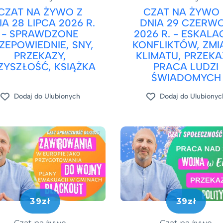
CZAT NA ŻYWO Z
CZAT NA ŻYWO 
IA 28 LIPCA 2026 R.
DNIA 29 CZERW
- SPRAWDZONE
2026 R. - ESKALA
ZEPOWIEDNIE, SNY,
KONFLIKTÓW, ZMI
PRZEKAZY,
KLIMATU, PRZEKA
ZYSZŁOŚĆ, KSIĄŻKA
PRACA LUDZI
ŚWIADOMYCH
Dodaj do Ulubionych
Dodaj do Ulubionyc
39zł
39zł