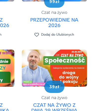
99zł
Czat na żywo
Z
PRZEPOWIEDNIE NA
2026
2026
h
Dodaj do Ulubionych
39zł
Czat na żywo
Z
CZAT NA ŻYWO Z
NIKA
DNIA 29 WRZEŚNIA