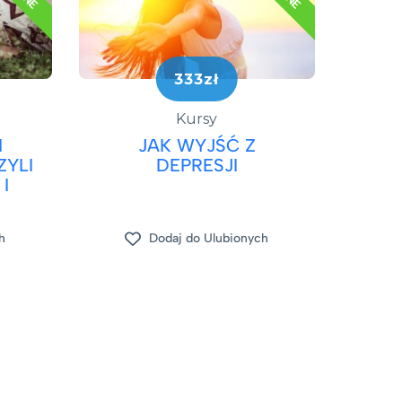
333zł
Kursy
I
JAK WYJŚĆ Z
YLI
DEPRESJI​
 I
h
Dodaj do Ulubionych