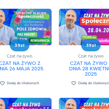
39zł
39zł
Czat na żywo
Czat na żywo
CZAT NA ŻYWO Z
CZAT NA ŻYWO 
NIA 26 MAJA 2025
DNIA 28 KWIETN
2025
Dodaj do Ulubionych
Dodaj do Ulubionyc