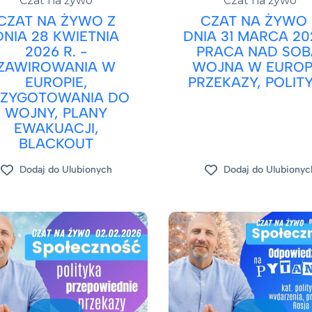
Czat na żywo
Czat na żywo
CZAT NA ŻYWO Z
CZAT NA ŻYWO 
DNIA 28 KWIETNIA
DNIA 31 MARCA 20
2026 R. -
PRACA NAD SOB
ZAWIROWANIA W
WOJNA W EUROPI
EUROPIE,
PRZEKAZY, POLIT
RZYGOTOWANIA DO
WOJNY, PLANY
EWAKUACJI,
BLACKOUT
Dodaj do Ulubionych
Dodaj do Ulubionyc