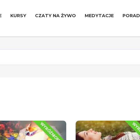
E
KURSY
CZATY NA ŻYWO
MEDYTACJE
PORAD
WYRÓŻNIONE
WYR