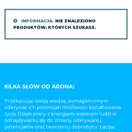
INFORMACJA.
NIE ZNALEZIONO
PRODUKTÓW, KTÓRYCH SZUKASZ.
KILKA SŁÓW OD ARONA:
Przekazując swoją wiedzę, pomagam innym
odkrywać ich potencjał i możliwości kształtowania
życia. Dzięki pracy z energiami wspieram ludzi w
odnajdywaniu siły do zmiany, odkrywaniu
potencjałów oraz tworzeniu dobrobytu. Łącząc