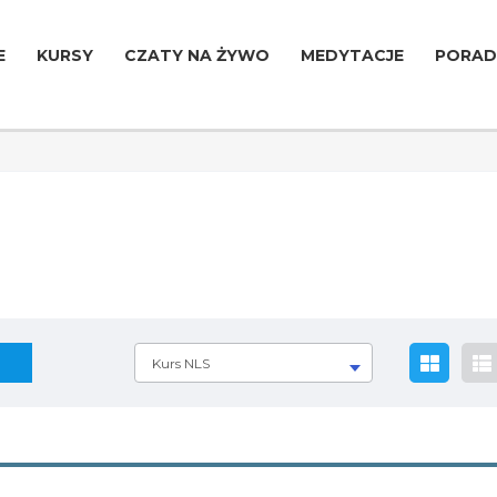
E
KURSY
CZATY NA ŻYWO
MEDYTACJE
PORAD
Kurs NLS